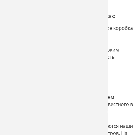
Разновидности
Существуют такие виды наружной рекламы, как:
Билборд – щит большого размера или же коробка
с внутренней подсветкой;
Ситилайт (лайтбокс);
Большие экраны со стереозвуков и высоким
разрешением, которые дают возможность
размещать ролик до одной минуты;
Тролл (перетяжка) и т.д.
Ваша реклама в "Рубине"
Помимо вышеперечисленного, мы предлагаем
размещение наружной рекламы в районе известного в
городе Твери, а значит часто посещаемого и
имеющего большую аудиторию, торгово-
развлекательного центра "Рубин". Здесь имеются наши
рекламные щиты, размером три на шесть метров. На