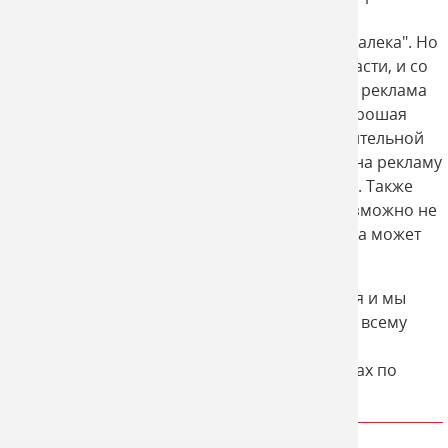
них вы можете разместить свою наружную
рекламу. Говорят, что: "большое видится издалека". Но
мы согласны с этим утверждением лишь отчасти, и со
своей стороны, считаем, что наша наружная реклама
имеет гораздо больше плюсов, а именно: хорошая
видимость с любого расстояния, охват значительной
аудитории и достаточно бюджетный расход на рекламу
в расчете на стоимость рекламного контакта. Также
стоит отметить, что такой вид рекламы невозможно не
заметить и при правильной эксплуатации она может
прослужить вам долгие годы.
Наша РПК "Проспект" постоянно развивается и мы
размещаем свои рекламные конструкции по всему
городу. Поэтому если вас, интересует
размещение наружной рекламы на билбордах по
Твери - обращайтесь к нам!