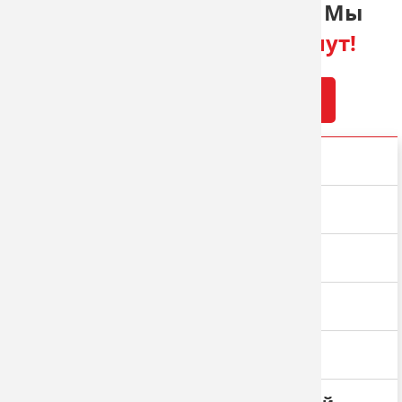
Оставьте заявку с сайта. Мы
перезвоним
через 5 минут!
ОТПРАВИТЬ ЗАЯВКУ
Изготовление наружной рекламы
Широкоформатная печать
Типография
Плоттерная резка
Сувенирная продукция