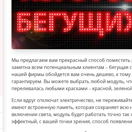
Размещение рекламы на транспорте
Вывески
Бегущая строка
Мы предлагаем вам прекрасный способ поместить р
заметна всем потенциальным клиентам – бегущая с
нашей фирмы обойдется вам очень дешево, к тому 
гарантируем. Вы можете выбрать любой модуль, чт
переливалась любыми красками – красной, зеленой
Если вдруг отключат электричество, не переживай
имеют встроенную память, которая сохраняет всю
включении света, модуль будет работать точно так
эффектный, с вашей точки зрения, способ появлен