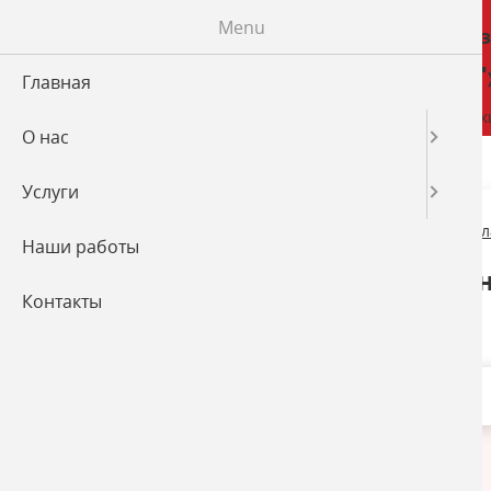
Menu
Рекламно-произ
«Проспект
Главная
Изготовление рекламной продук
О нас
Услуги
Главная
→
Услуги
→
Изготовление наружной рек
Наши работы
Бегущие светодиодн
Контакты
Изготовление наружной рекламы
Световые короба